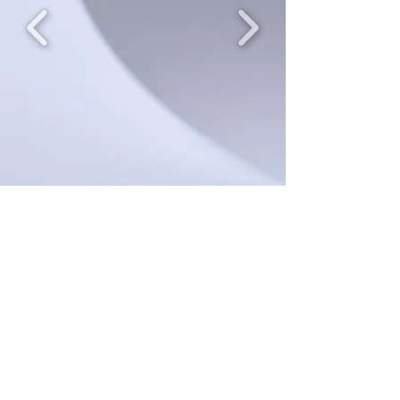
Contact Us
First Name
Last Name