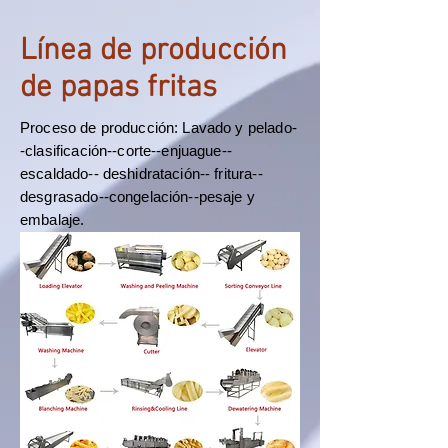
Línea de producción
de papas fritas
Proceso de producción: Lavado y pelado-
-clasificación--corte--enjuague--
escaldado-- deshidratación-- fritura--
desgrasado--congelación--pesaje y
embalaje.