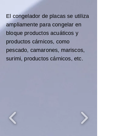
El congelador de placas se utiliza
ampliamente para congelar en
bloque productos acuáticos y
productos cárnicos, como
pescado, camarones, mariscos,
surimi, productos cárnicos, etc.