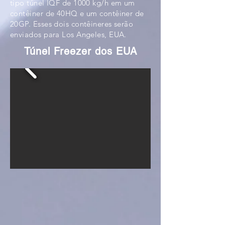
tipo túnel IQF de 1000 kg/h em um
contêiner de 40HQ e um contêiner de
20GP. Esses dois contêineres serão
enviados para Los Angeles, EUA.
Túnel Freezer dos EUA