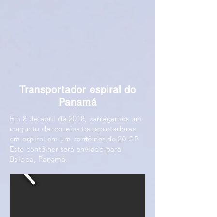
Transportador espiral do
Panamá
Em 8 de abril de 2018, carregamos um
conjunto de correias transportadoras
em espiral em um contêiner de 20 GP.
Este contêiner será enviado para
Balboa, Panamá.