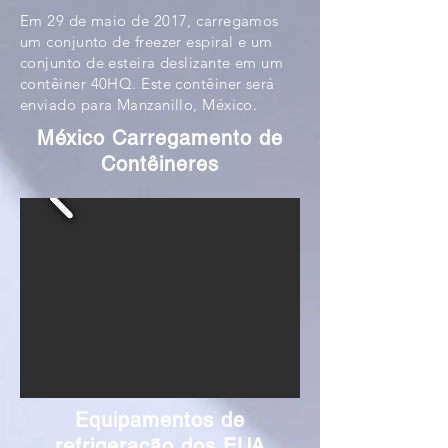
Em 29 de maio de 2017, carregamos
um conjunto de freezer espiral e um
conjunto de esteira deslizante em um
contêiner 40HQ. Este contêiner será
enviado para Manzanillo, México.
México Carregamento de
Contêineres
Equipamentos de
refrigeração dos EUA