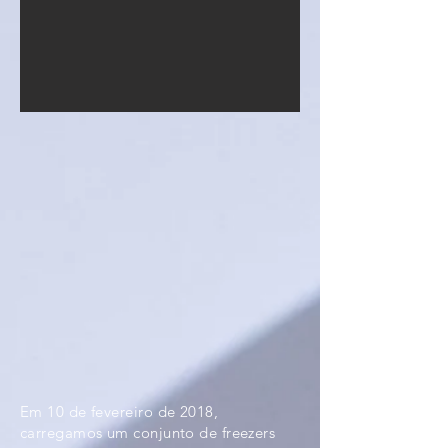
Em 10 de fevereiro de 2018,
carregamos um conjunto de freezers