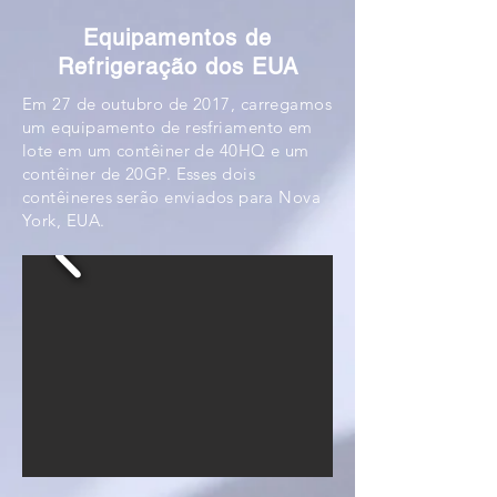
Equipamentos de
Refrigeração dos EUA
Em 27 de outubro de 2017, carregamos
um equipamento de resfriamento em
lote em um contêiner de 40HQ e um
contêiner de 20GP. Esses dois
contêineres serão enviados para Nova
York, EUA.